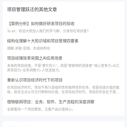
项目管理跃迁
的其他文章
【案例分析】如何做好研发项目的验收
To all：欢迎大家加入我们的学习群，分享你在项目管?
结构化理解十大知识域和项目管理四要素
理解-关联-实践，形成结构化
项目经理效率突围之AI应用场景
未来的项目经理，不是“更忙的人”，而是“更聪明的连接者” 核心竞争力=AI工
具驾驭力×业务洞察力×人性连接力。
重新认识项目经济时代下的项目
在项目经济时代，项目不再只是临时性和独特性的任务，而是创造价值的载
体，其关注点从可交付物转向价值；在项目经济时代，项目的宗旨在于提升
价值和交付收益。
借物联网项目：业务、软件、生产流程的深度洞察
全面看待一个项目整体，注重产品价值核心。