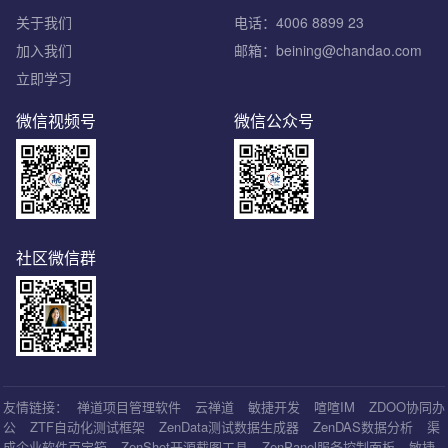
关于我们
电话：4006 8899 23
加入我们
邮箱：beining@chandao.com
立即学习
微信视频号
微信公众号
社区微信群
友情链接：
禅道项目管理软件
云禅道
敏捷开发
喧喧IM
ZDOO协同办
公
ZTF自动化测试框架
ZenData测试数据生成器
ZenDAS数据分析
渠
成企业软件百宝箱
ZenShot开源截图工具
ZenPanel服务控制面板
敏捷