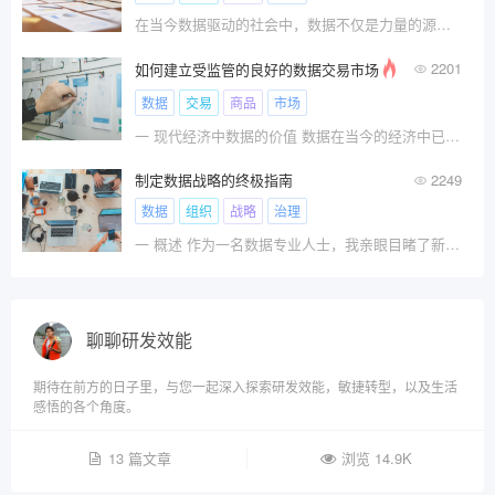
在当今数据驱动的社会中，数据不仅是力量的源泉，而且是推动业务成功、为决策提供信息并释放新机遇的重要资产。
2201
如何建立受监管的良好的数据交易市场
数据
交易
商品
市场
一 现代经济中数据的价值 数据在当今的经济中已变??
制定数据战略的终极指南
2249
数据
组织
战略
治理
一 概述 作为一名数据专业人士，我亲眼目睹了新技?
聊聊研发效能
期待在前方的日子里，与您一起深入探索研发效能，敏捷转型，以及生活
感悟的各个角度。
13 篇文章
浏览 14.9K