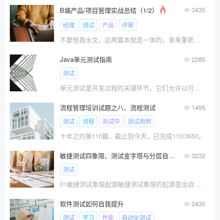
3435
B端产品/项目管理实战总结（1/2）
经理
测试
产品
评审
不要怪我水文，这两篇本就是一体的，拿来重新发一遍。内容概述：\x0d\x0a1、企业产品项目类型\x0d\x0a2、企业产品项目生命周期划分
Java单元测试指南
2285
测试
单元测试是开发过程的关键环节。它们允许以可重复执行、可维护的方式对代码进行快速、简单的测试。具体来说，单元测
流程管理培训试题之八、流程测试
1495
测试
流程
测试中
测试用例
十年之约第110篇，截止到今天，已完成110/3650。
敏捷测试四象限、测试金字塔与分层自动化
3232
测试
01敏捷测试象限起源敏捷测试象限的起源是出自 Brian Marick 最开始提出的敏捷测试矩阵。后来在他的
软件测试如何自我提升
2430
测试
学习
性能
自动化测试