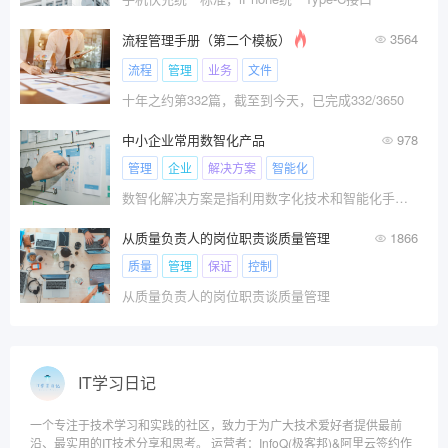
3564
流程管理手册（第二个模板）
流程
管理
业务
文件
十年之约第332篇，截至到今天，已完成332/3650
中小企业常用数智化产品
978
管理
企业
解决方案
智能化
数智化解决方案是指利用数字化技术和智能化手段，通过数据的收集、分析和处理，提升企业或组织的管理效率和决策水平，从而实现业务优化和创新的综合性解决方案。
从质量负责人的岗位职责谈质量管理
1866
质量
管理
保证
控制
从质量负责人的岗位职责谈质量管理
IT学习日记
一个专注于技术学习和实践的社区，致力于为广大技术爱好者提供最前
沿、最实用的IT技术分享和思考。 运营者：InfoQ(极客邦)&阿里云签约作