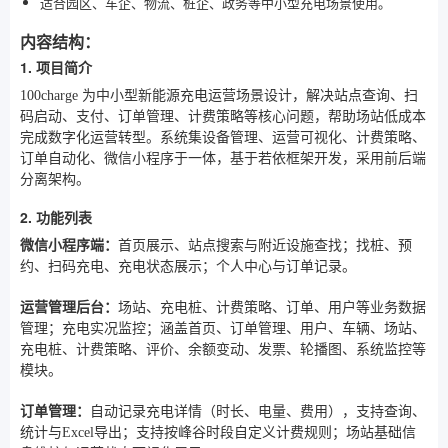
适合园区、车企、物流、桩企、政务等中小型充电场景使用。
内容结构：
1. 项目简介
100charge 为中小型新能源充电运营场景设计，解决站点查询、扫
码启动、支付、订单管理、计费策略等核心问题，帮助场站低成本
完成数字化运营转型。系统集设备管理、运营可视化、计费策略、
订单自动化、微信小程序于一体，基于若依框架开发，采用前后端
分离架构。
2. 功能列表
微信小程序端：
首页展示、站点搜索与附近设施查找；找桩、预
约、扫码充电、充电状态展示；个人中心与订单记录。
运营管理后台：
场站、充电桩、计费策略、订单、用户等业务数据
管理；充电实况监控；涵盖首页、订单管理、用户、车辆、场站、
充电桩、计费策略、评价、余额变动、发票、轮播图、系统监控等
模块。
订单管理：
自动记录充电详情（时长、电量、费用），支持查询、
统计与Excel导出；支持按峰谷时段自定义计费规则；场站基础信