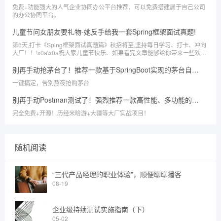
免费+功能强大的人气企业协同办公平台推荐，可以免费搭建属于自己公司
的办公协同平台。
儿童节问女朋友要礼物-她反手给我一套Spring框架面试真题!
第6天,打卡《Sping框架面试真题篇》秋招将至,坚持每日学习、打卡、冲向
大厂！！\x0a\x0a祝大家儿童节快乐、如果看完文章能够给你带来一些欢
乐、一些收获、那就是我送给你儿童节最好的礼物。
别再手动抢茅台了！推荐一款基于SpringBoot实现的茅台自动预约系统
一键搞定，告别熬夜抢购茅台
别再手动Postman测试了！强烈推荐一款高性能、多功能的强大自动化测试平台
完全免费+开源！历经米哈游+大疆等大厂实战项目！
随机阅读
“三代产品经理的职业体验”，顺便聊聊播客
08-19
企业级持续测试实施指南（下）
05-02