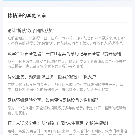
徐精进
的其他文章
别让“拆队”毁了团队默契！
咱们都知道，吃饭得一口一口吃，急不得。那团队合作不也是这个理儿吗？
好不容易熬过漫长的“磨合期”，团队成员间有了默契，咋就有人说拆就拆了
呢？
筑牢企业安全之堤：一位IT老兵的亲历记与安全意识提升秘籍
身为一名资深IT运维安全领域的老兵，我见证过安全意识薄弱给企业带来的
沉重损失，也见证过安全意识强大所带来的显著
优化业务：频繁删除业务，隐藏的资源消耗大户
​在数字化飞速发展的今天，业务优化已成为企业持续发展的重要一环。其
中，对频繁删除业务的特殊处理，看似微不足道，实则举足轻重。
网络运维经验分享：如何评估网络设备的性能呢？
身为一个在IT运维安全领域摸爬滚打多年的老手，我想分享一些我的经验给
新手朋友们。
打工人逆袭宝典：从“搬砖工”到“人生赢家”的秘诀揭秘！
哈喽，亲爱的朋友们！阿宝Plus又来啦！今天咱们不聊别的，就专门唠唠咱