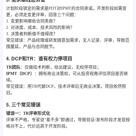
计划阶段锁定的需求是PDT对IPMT的合同承诺。开发阶段如需变
更，必须走变更评审，回答三个问题：
1. 变更影响哪些合同条款？
2. 对进度、成本、技术风险的影响？
3. 决策者判断值不值得改？
常见错误：产品经理或研发随意加需求，无人记录、评审，导致范
围蔓延，产品与合同脱节。
4. DCP和TR：谁有权力停项目
TR团队
：仅做技术判断，给出建议，无权停项目；
IPMT（DCP）
：拥有商业决策权，可从投资视角评估项目是否继
续。
常见错误：用TR代替DCP，技术评审后无商业决策，项目依然照
旧。
5. 三个常见错误
错误一：TR评审形式化
评审不严格，专家说“差不多”即通过，导致验证/发布阶段才发现规
格对不上，代价远高于开发阶段。