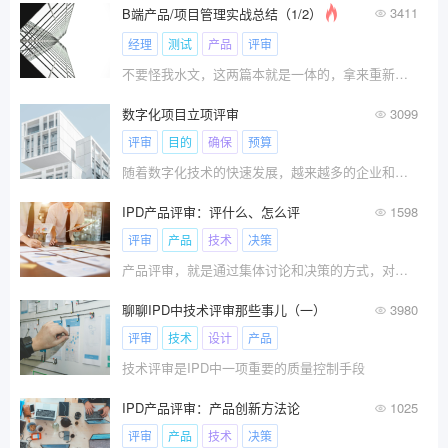
3411
B端产品/项目管理实战总结（1/2）
经理
测试
产品
评审
不要怪我水文，这两篇本就是一体的，拿来重新发一遍。内容概述：\x0d\x0a1、企业产品项目类型\x0d\x0a2、企业产品项目生命周期划分
数字化项目立项评审
3099
评审
目的
确保
预算
随着数字化技术的快速发展，越来越多的企业和组织正在启动各种数字化项目，以提高效率、增强竞争力并驱动创新。数字化项目立项评审是一个重要的管理过程，涉及对拟实施的数字化项目的评估和审批。
IPD产品评审：评什么、怎么评
1598
评审
产品
技术
决策
产品评审，就是通过集体讨论和决策的方式，对产品进行杀伐决策，本质上是一种投资管理行为。\x0d\x0a产品评审，既是一次产品的评审，又是一次员工​的评审。\x0d\x0a本文，将为您详细解读IPD的产品评审，并提供大量培训资料和模版！
聊聊IPD中技术评审那些事儿（一）
3980
评审
技术
设计
产品
技术评审是IPD中一项重要的质量控制手段
IPD产品评审：产品创新方法论
1025
评审
产品
技术
决策