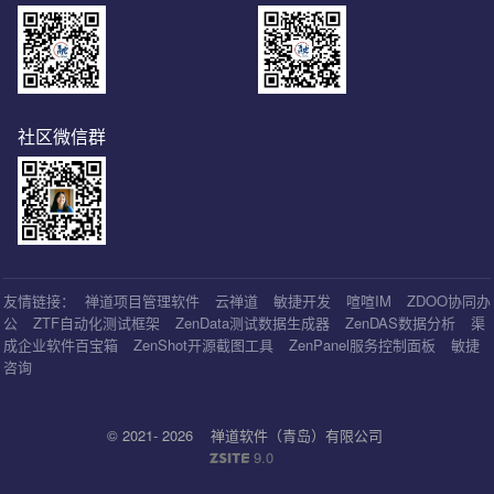
社区微信群
友情链接：
禅道项目管理软件
云禅道
敏捷开发
喧喧IM
ZDOO协同办
公
ZTF自动化测试框架
ZenData测试数据生成器
ZenDAS数据分析
渠
成企业软件百宝箱
ZenShot开源截图工具
ZenPanel服务控制面板
敏捷
咨询
© 2021- 2026
禅道软件（青岛）有限公司
9.0
ZSITE