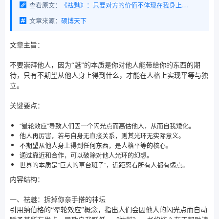
查看原文：
《祛魅》：只要对方的价值不体现在我身上，对方再厉害也和我没关系！只要我不期望从你身上得到什么，在人格上我们就是平等的
文章来源：
硕博天下
文章主旨：
不要崇拜他人，因为“魅”的本质是你对他人能带给你的东西的期
待，只有不期望从他人身上得到什么，才能在人格上实现平等与独
立。
关键要点：
“晕轮效应”导致人们因一个闪光点而高估他人，从而自我矮化。
他人再厉害，若与自身无直接关系，则其光环无实际意义。
不期望从他人身上得到任何东西，是人格平等的核心。
通过靠近和合作，可以破除对他人光环的幻想。
世界的本质是“巨大的草台班子”，近距离看所有人都有弱点。
内容结构：
一、祛魅：拆掉你亲手搭的神坛
引用纳伯格的“晕轮效应”概念，指出人们会因他人的闪光点而自动