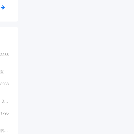
2288
单元测试是开发过程的关键环节。它们允许以可重复执行、可维护的方式对代码进行快速、简单的测试。具体来说，单元测
3238
01敏捷测试象限起源敏捷测试象限的起源是出自 Brian Marick 最开始提出的敏捷测试矩阵。后来在他的
1795
简介软件测试是一个快速发展的职业领域，随着信息技术的不断发展和应用，软件测试的重要性也越来越受到重视。