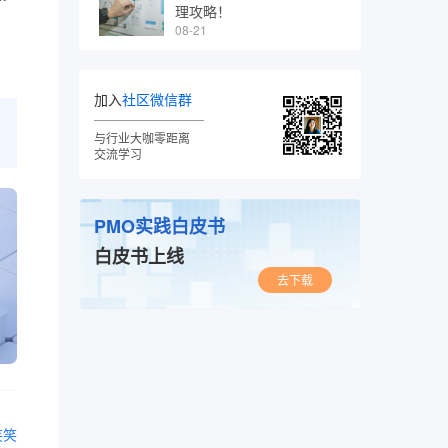
理攻略！
08-21
加入
社区微信群
与行业大咖零距离
交流学习
PMO实践白皮书
白皮书上线
去下载
笑笑