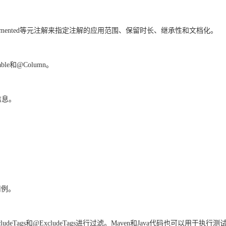
ited, @Documented等元注解来指定注解的应用范围、保留时长、继承性和文档化。
和@Column。
信息。
用例。
deTags和@ExcludeTags进行过滤。Maven和Java代码也可以用于执行测