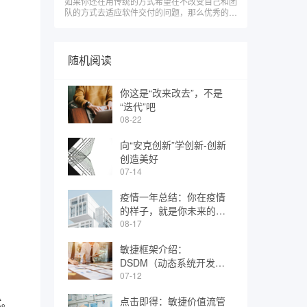
如果你还在用传统的方式希望​在不改变自己和团
队的方式去适应软件交付的问题，那么优秀的
（适应性）​模式，你就是抄个样子也是抄不会
的！
随机阅读
你这是“改来改去”，不是
“迭代”吧
08-22
向“安克创新”学创新-创新
创造美好
07-14
疫情一年总结：你在疫情
的样子，就是你未来的样
子
08-17
敏捷框架介绍：
DSDM（动态系统开发模
型）
07-12
点击即得：敏捷价值流管
试。