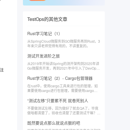
TestOps
的其他文章
Rust学习笔记（1）
​从SpringCloud微服务到GO微服务再到Rust，3
年来只讲老师觉得有用的，不讲重复的。
测试开发进阶之旅
从2019年开始讲Spring的测开架构到2020年讲
Go微服务开发，再到2021年中引入了DevOps
合注
平台开发的内容，如何讲走在行业前端一直是这
门课程的定义，所以也对于讲师提出了讲自己觉
Rust学习笔记（2）- Cargo包管理器
得有用的东西的定位，也就有了下面的讲师总
在rust中，使用cargo工具来进行包的管理，如
结。
果要使用cargo进行包管理，需要使用cargo命
令来创建项目
“测试左移”只要累不死 就卷死别人
不要做测试左移，因为做好了就去QA了，毕竟​
做啥都清楚了，验收也清楚了还要测试干嘛？​难
道你要革自己的命？
既然要说点那么就说点狠的吧