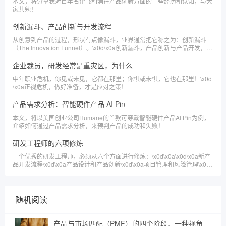
本文，将分享我对百年名企飞利浦在产品创新方面的一些经历和认知，与大
家共勉！
创新漏斗、产品创新与开发流程
从创意到产品的过程，形状有点像漏斗，业界通常把它称之为：创新漏斗
（The Innovation Funnel）。\x0d\x0a创新漏斗，产品创新与产品开发，来
看看吧！
企业裁员，研发经常是重灾区，为什么
中年职业危机，你见或未见，它都在那里；你惧或未惧，它也在那里！\x0d
\x0a正视危机，做好准备，才是应对之策！
产品需求分析：智能硬件产品 AI Pin
本文，将以美国创业公司Humane的首款可穿戴智能硬件产品AI Pin为例，
介绍如何通过产品需求分析，来预判产品的成功和失败！
研发工程师的六项修炼
一个优秀的研发工程师，必须从六个方面进行修炼：\x0d\x0a\x0d\x0a新产
品开发流程\x0d\x0a产品设计和产品创新\x0d\x0a项目管理和风险管理\x0d
\x0a同理心和需求理解\x0d\x0a评审决策\x0d\x0a系统思维\x0d\x0a本文，
将为您提供六项修炼的详细解读，并为您推荐精华文章、以及培训资料。
随机阅读
产品与市场匹配（PMF）的四个阶段，一种视角