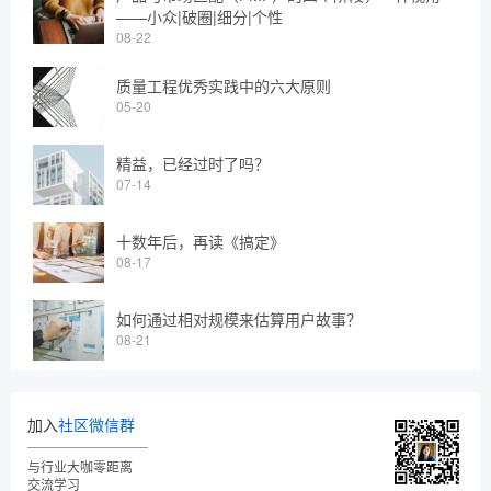
——小众|破圈|细分|个性
08-22
质量工程优秀实践中的六大原则
05-20
精益，已经过时了吗？
07-14
十数年后，再读《搞定》
08-17
如何通过相对规模来估算用户故事？
08-21
加入
社区微信群
与行业大咖零距离
交流学习