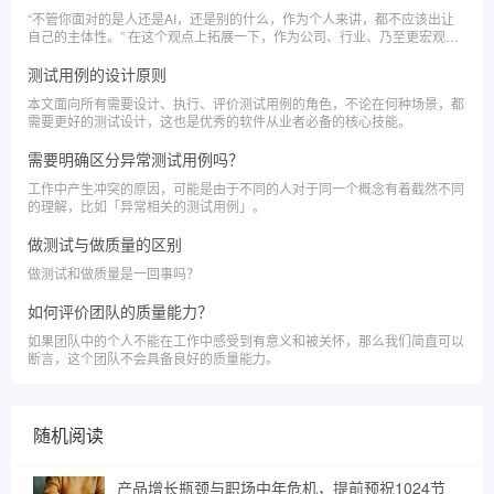
“不管你面对的是人还是AI，还是别的什么，作为个人来讲，都不应该出让
自己的主体性。” 在这个观点上拓展一下，作为公司、行业、乃至更宏观的
群体，也应该在这个浪潮中保有主体性。
测试用例的设计原则
本文面向所有需要设计、执行、评价测试用例的角色，不论在何种场景，都
需要更好的测试设计，这也是优秀的软件从业者必备的核心技能。
需要明确区分异常测试用例吗？
工作中产生冲突的原因，可能是由于不同的人对于同一个概念有着截然不同
的理解，比如「异常相关的测试用例」。
做测试与做质量的区别
做测试和做质量是一回事吗？
如何评价团队的质量能力？
如果团队中的个人不能在工作中感受到有意义和被关怀，那么我们简直可以
断言，这个团队不会具备良好的质量能力。
随机阅读
产品增长瓶颈与职场中年危机，提前预祝1024节