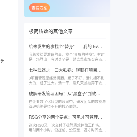
查看方案
极简质效
的其他文章
给未发生的事找个“替身”——我的 Event Mapping 游戏笔记
我总爱给要准备的事，找个“具象的替身”。有时
是一场登山，有时甚至是一趟去菜市场买东西的
可为
路。
七种武器之一口大铁锅：聊聊在项目管理里你有多大的胆，你能甩多大的锅
0项目管理里经常拼胆。胆子不好，活儿接不到
大的，胆子过大，活一干，没几天就被弄下去
了。项目管理里胆量的形成有
破解研发管理困局：从“黑盒子”到效能透明的实践路径
在企业数字化转型的浪潮中，研发团队的效能与
管理始终是绕不开的核心命题。
RSG分享的两个要点：可见才可管理、Daily Scrum
这次RSG又一次交付了极简质效体验工作坊。
用时两个小时，没提前、没压堂，遵守时间盒。
这次也是课上任务完成最好