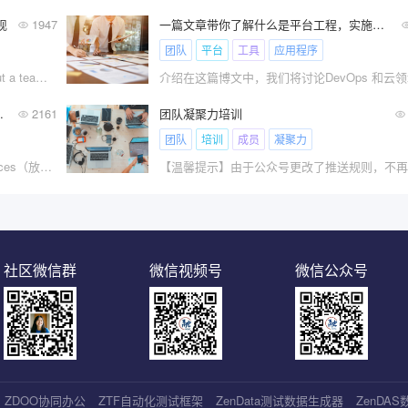
现
1947
一篇文章带你了解什么是平台工程，实施平台工程你需要具体做什么？
团队
平台
工具
应用程序
贝尔宾博士说：No individual is perfect,but a team can be！意思是说：没有完美的个人，但有完美的团队！
值观，给团队起名）
2161
团队凝聚力培训
团队
培训
成员
凝聚力
《Doing It——Management 3.0 Experiences（放手去做——管理3.0实战手册）》是Ralph Van Roosmalen撰写的关于如何实践管理3.0的一本书。今天分享的是第七章：可视化价值观，给团队起名。
社区微信群
微信视频号
微信公众号
ZDOO协同办公
ZTF自动化测试框架
ZenData测试数据生成器
ZenDA