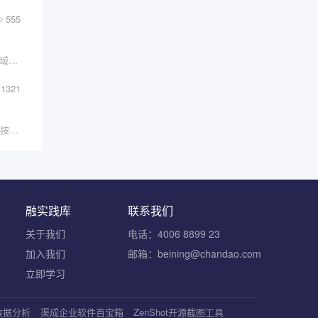
555
介绍在这篇博文中，我们将讨论DevOps 和云领域中一个相对较新的热门话题，即“平台工程”。
1321
【温馨提示】由于公众号更改了推送规则，不再按照?
融实践库
联系我们
关于我们
电话：4006 8899 23
加入我们
邮箱：beining@chandao.com
立即学习
S数据分析
渠成企业软件百宝箱
ZenShot开源截图工具