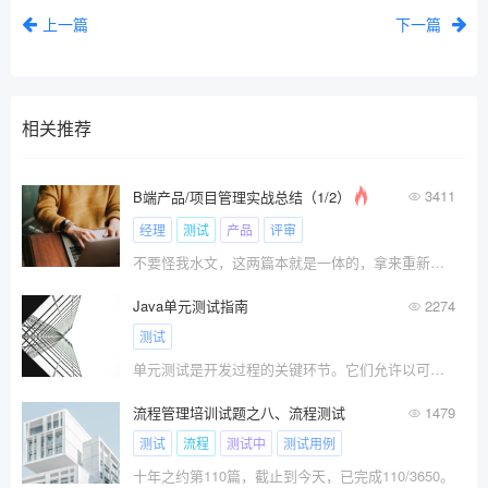
上一篇
下一篇
相关推荐
3411
B端产品/项目管理实战总结（1/2）
经理
测试
产品
评审
不要怪我水文，这两篇本就是一体的，拿来重新发一遍。内容概述：\x0d\x0a1、企业产品项目类型\x0d\x0a2、企业产品项目生命周期划分
Java单元测试指南
2274
测试
单元测试是开发过程的关键环节。它们允许以可重复执行、可维护的方式对代码进行快速、简单的测试。具体来说，单元测
流程管理培训试题之八、流程测试
1479
测试
流程
测试中
测试用例
十年之约第110篇，截止到今天，已完成110/3650。