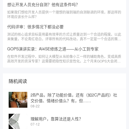
想让开发人员充分自测？他有这条件吗？
如果我们想给开发人员提供一个理想的端到端的自测联调的环境，那这样的
环境应该长什么样？
代码评审：很多情况下都没必要
测试的核心追求目标是用最有效率的方式让质量达到一个合适的程度。以此
来衡量，不论青红皂白，评审所有的代码改动，真不一定是一个合适的策
略。
GOPS演讲实录：AI4SE修炼之道——从小工到专家
在软件开发过程中，如何让大模型从当前像小工一样的辅助角色，变成高质
高效开发的资深专家？这需要把隐性知识显性化。上个月末GOPS大会闭幕
大咖秀环节讨论了这方面的内容。本文做了整理，以图文的形式展现出来。
随机阅读
2B产品，除了功能价值，还有（如2C产品的）社
交价值、情绪价值么？有，但……
08-22
理解用户，靠算法还是人性？
07-12