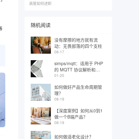
高管如何述职
随机阅读
等
没有摩擦的地方就有流
动：无畏部落的四个支柱
08-17
simps/mqtt：适用于 PHP
的 MQTT 协议解析和协
程客户端
01-25
如何做好产品生命周期管
理？
08-19
【深度案例】如何从0到1
做一个B端产品？
08-19
如何做适老化设计？