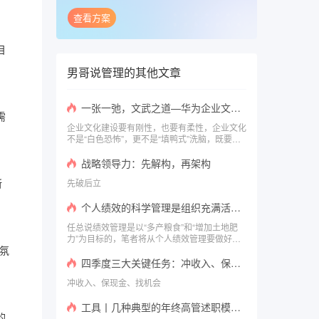
查看方案
目
男哥说管理
的其他文章
一张一弛，文武之道—华为企业文化，你应该这么解读（六）
需
企业文化建设要有刚性，也要有柔性，企业文化
不是“白色恐怖”，更不是“填鸭式”洗脑，既要有
理性的要求，也不能少了感性的引导。
战略领导力：先解构，再架构
先破后立
所
个人绩效的科学管理是组织充满活力的基础保障
任总说绩效管理是以“多产粮食”和“增加土地肥
力”为目标的，笔者将从个人绩效管理要做好内
部分工、要坚持结果导向原则、要避免形式化、
氛
核心是要抓好干部层面的绩效管理、人力资源的
四季度三大关键任务：冲收入、保现金、找机会，决胜今明两年
不断自我革命等几个方面来展开分享
冲收入、保现金、找机会
工具丨几种典型的年终高管述职模版与架构
的