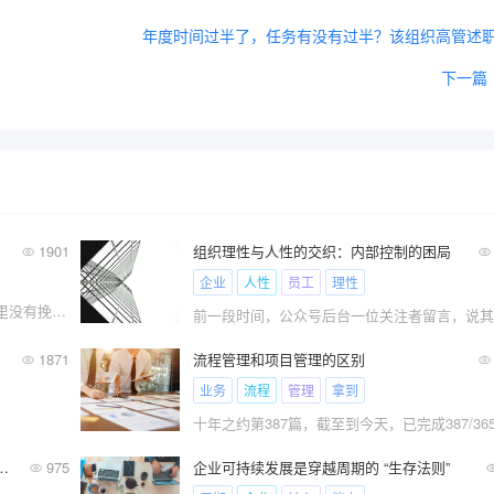
年度时间过半了，任务有没有过半？该组织高管述
下一篇
1901
组织理性与人性的交织：内部控制的困局
企业
人性
员工
理性
大扎好，我系轱天乐，我四渣渣辉，介四里没有挽过的年终奖版本，挤需体验三番钟，里造会相我一样，爱象节款设计。
1871
流程管理和项目管理的区别
业务
流程
管理
拿到
十年之约第387篇，截至到今天，已完成387/365
理软件，开发一个业务流程？
975
企业可持续发展是穿越周期的 “生存法则”