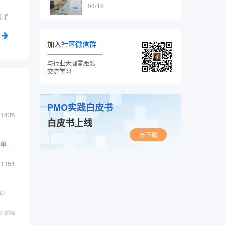
08-19
职了
加入
社区微信群
与行业大咖零距离
交流学习
PMO实践白皮书
1436
白皮书上线
去下载
前一段时间，公众号后台一位关注者留言，说其单位?
1154
0
879