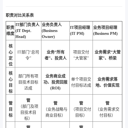
职责对比关系表
IT部门负责人
业务负责人
职责
IT项目经理
业务项目经理
(IT Dept.
(Business
维度
(IT PM)
(Business PM)
Head)
Owner)
核
心
IT部门“总司
业务“所有
项目交付
业务需求“大管
定
令”
者”、投资人
“大管家”
家”、桥梁
位
核
部门所有项
业务商业成
心
单个项目交
业务需求落
目技术目标
功、投资回报
目
付目标达成
地、价值实现
达成
(ROI)
标
管
管
管
管
管
（部门及项
目
（业务战略与
（项目交付
（业务需求交
目技术目
标
商业目标）
目标）
付目标）
标）
管
管