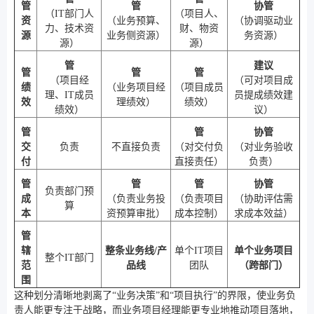
管
管
协管
（IT部门人
（项目人、
资
（业务预算、
（协调驱动业
力、技术资
财、物资
源
业务侧资源）
务资源）
源）
源）
管
建议
管
管
管
（项目经
（可对项目成
绩
（业务项目经
（项目成员
理、IT成员
员提成绩效建
效
理绩效）
绩效）
绩效）
议）
管
管
协管
交
负责
不直接负责
（对交付负
（对业务验收
付
直接责任）
负责）
管
管
管
协管
负责部门预
成
（负责业务投
（负责项目
（协助评估需
算
本
资预算审批）
成本控制）
求成本效益）
管
辖
整条业务线/产
单个IT项目
单个业务项目
整个IT部门
范
品线
团队
（跨部门）
围
这种划分清晰地剥离了“业务决策”和“项目执行”的界限，使业务负
责人能更专注于战略，而业务项目经理能更专业地推动项目落地，