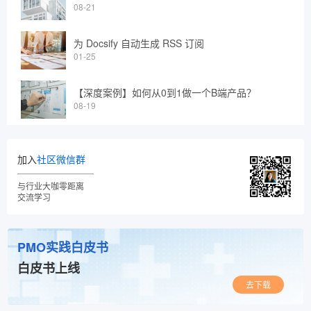
08-21
为 Docsify 自动生成 RSS 订阅
01-25
【深度案例】如何从0到1做一个B端产品？
08-19
加入
社区微信群
与行业大咖零距离
交流学习
PMO实践白皮书
白皮书上线
去下载