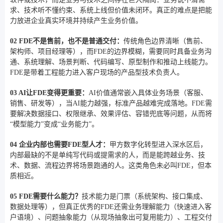
求、技术听不懂约束、系统上线但价值未闭环。真正的难点是把能
力放进企业真实环境并持续产生业务价值。
02 FDE不是售前，也不是普通交付：
传统角色边界清晰（售前、
架构师、项目经理等），而FDE的边界模糊，需要同时具备业务沟
通、系统理解、场景判断、代码编写、原型制作和推动上线能力。
FDE是带着工程能力进入客户现场的产品型技术负责人。
03 AI让FDE变得更重要：
AI价值通常嵌入具体业务场景（客服、
销售、研发等），当AI能力越强，标准产品越难完成落地。FDE需
要解决数据接口、权限继承、效果评估、容错兜底等问题，从而将
“模型能力”变成“业务能力”。
04 企业内部也需要FDE型人才：
甲方数字化转型进入深水区后，
内部最缺的不是单纯写代码或提需求的人，而是能跨越业务、技
术、数据、流程边界将场景跑通的人。这类角色未必叫FDE，但本
质相近。
05 FDE需要什么能力？
技术能力是门票（系统架构、接口集成、
数据处理等），但真正优秀的FDE还需业务理解能力（快速进入客
户语境）、问题抽象能力（从现场抽象出可复用能力）、工程交付