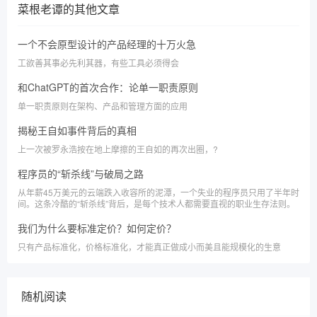
菜根老谭
的其他文章
一个不会原型设计的产品经理的十万火急
工欲善其事必先利其器，有些工具必须得会
和ChatGPT的首次合作：论单一职责原则
单一职责原则在架构、产品和管理方面的应用
揭秘王自如事件背后的真相
上一次被罗永浩按在地上摩擦的王自如的再次出圈，?
程序员的“斩杀线”与破局之路
从年薪45万美元的云端跌入收容所的泥潭，一个失业的程序员只用了半年时
间。这条冷酷的“斩杀线”背后，是每个技术人都需要直视的职业生存法则。
我们为什么要标准定价？如何定价？
只有产品标准化，价格标准化，才能真正做成小而美且能规模化的生意
随机阅读