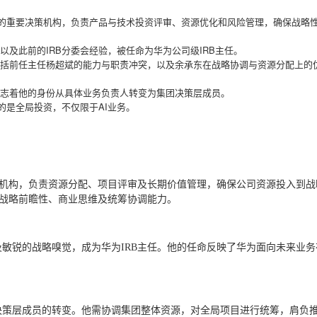
配的重要决策机构，负责产品与技术投资评审、资源优化和风险管理，确保战略
及此前的IRB分委会经验，被任命为华为公司级IRB主任。
括前任主任杨超斌的能力与职责冲突，以及余承东在战略协调与资源分配上的
志着他的身份从具体业务负责人转变为集团决策层成员。
的是全局投资，不仅限于AI业务。
策机构，负责资源分配、项目评审及长期价值管理，确保公司资源投入到战
、战略前瞻性、商业思维及统筹协调能力。
敏锐的战略嗅觉，成为华为IRB主任。他的任命反映了华为面向未来业务
决策层成员的转变。他需协调集团整体资源，对全局项目进行统筹，肩负