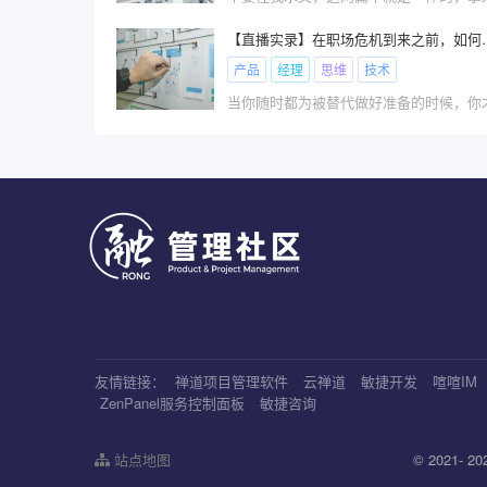
【直播实录】在职场危
产品
经理
思维
技术
友情链接：
禅道项目管理软件
云禅道
敏捷开发
喧喧IM
ZenPanel服务控制面板
敏捷咨询
站点地图
© 2021- 