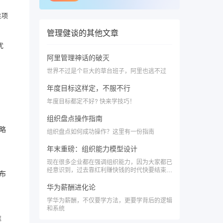
性项
管理健谈
的其他文章
优
阿里管理神话的破灭
世界不过是个巨大的草台班子，阿里也逃不过
年度目标这样定，不服不行
年度目标都定不好? 快来学技巧！
组织盘点操作指南
略
组织盘点如何成功操作？这里有一份指南
年末重磅：组织能力模型设计
现在很多企业都在强调组织能力，因为大家都已
经意识到，过去靠红利赚快钱的时代快要结束
布
了，未来比拼的是组织能力。
华为薪酬进化论
学华为薪酬，不仅要学方法，更要学背后的逻辑
和系统
推