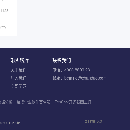
1123
??
融实践库
联系我们
关于我们
电话：4006 8899 23
加入我们
邮箱：beining@chandao.com
立即学习
S数据分析
渠成企业软件百宝箱
ZenShot开源截图工具
9.0
2001258号
ZSITE