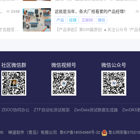
机到来之前，如何转型做产品经理？
2448
这就是当年，各大厂抢着要的产品经理！
产品
经理
互联网
微信
当你随时都为被替代做好准备的时候，你才会越变越好！\x0a在职场危机到来之前，你做好准备了吗？
【产品参赵】第235篇原创 ▲关注公众号 “产品参
社区微信群
微信视频号
微信公众号
ZDOO协同办公
ZTF自动化测试框架
ZenData测试数据生成器
ZenDA
2026
禅道软件（青岛）有限公司
鲁ICP备18054969号-32
鲁公网安备3702100