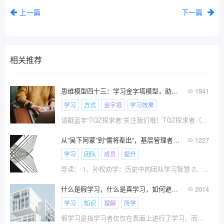
上一篇
下一篇
相关推荐
思维模型四十三：学习金字塔模型，助你高效学习
1941
学习
方式
金字塔
学习效果
请戳蓝字“TQZ探求者”关注我们哦！TQZ探求者（tanqiuzhetqz）——探索未知，追求成长的学习者，订阅的微信大号。
从“吴下阿蒙”到“儒将辈出”，基层管理者必学的团队共同成长秘籍
1227
学习
团队
成员
提升
导读： 1、孙权劝学：历史中的团队学习智慧 2、更新
什么是假学习，什么是真学习，如何避免假学习？
2014
学习
知识
理解
所学
假学习是指学习者仅仅在表面上进行了学习，而没有真正理解和内化所学的知识。这种学习方式与真学习相对，它没有达到深入理解和应用知识的水平。