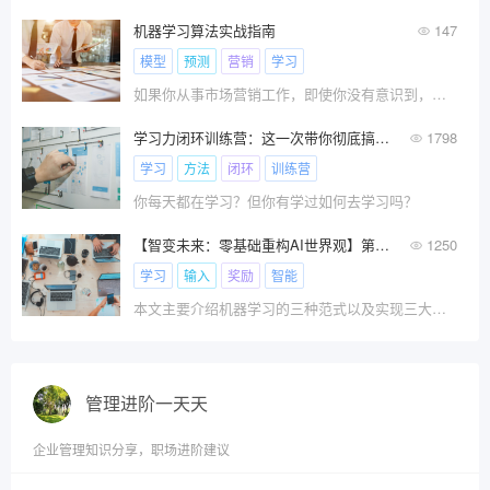
机器学习算法实战指南
147
模型
预测
营销
学习
如果你从事市场营销工作，即使你没有意识到，你可
学习力闭环训练营：这一次带你彻底搞定学习！
1798
学习
方法
闭环
训练营
你每天都在学习？但你有学过如何去学习吗？
【智变未来：零基础重构AI世界观】第二篇：机器学习中的三大学习范式：监督学习、无监督学习、强化学习和深度学习
1250
学习
输入
奖励
智能
本文主要介绍机器学习的三种范式以及实现三大范式的技术(深度学习)。认识到深度学习是实现前三者(监督学习、无监督学习、强化学习)的一种强大技术手段而非并列范式，是掌握机器学习核心概念的关键。
管理进阶一天天
企业管理知识分享，职场进阶建议