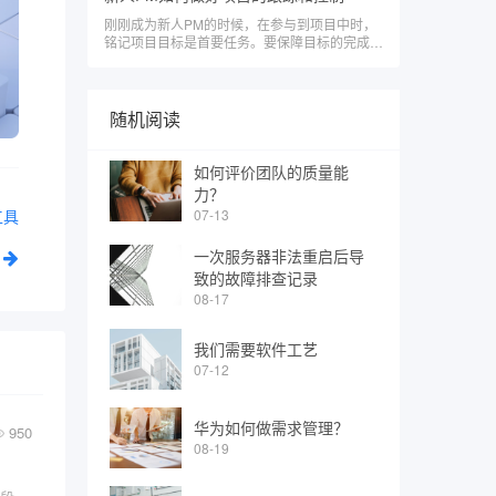
刚刚成为新人PM的时候，在参与到项目中时，
铭记项目目标是首要任务。要保障目标的完成和
达成率，需对项目整个过程进行跟踪和控制。只
有过程有保障，结果才可能有保障。因此，项目
跟踪和控制能力是新人PM最基本也是必须要掌
握的能力之一。
随机阅读
如何评价团队的质量能
力？
07-13
工具
一次服务器非法重启后导
致的故障排查记录
08-17
我们需要软件工艺
07-12
华为如何做需求管理？
950
08-19