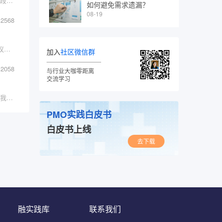
数智化解决方案是指利用数字化技术和智能化手段，通过数据的收集、分析和处理，提升企业或组织的管理效率和决策水平，从而实现业务优化和创新的综合性解决方案。
如何避免需求遗漏？
08-19
2568
正文字数：9594字预计阅读时间：15-20分钟建议收藏备用彼得·德鲁克，被誉为现代管理学的奠基
加入
社区微信群
2058
与行业大咖零距离
交流学习
总之，管理不止一面，而是要全面，时至如今，我们尚不能说人类社会已经全面地掌握了管理这门科学，但是我们有幸看到它在实践中不断的发展和完善，推动这个社会一直向前发展。
PMO实践白皮书
白皮书上线
去下载
融实践库
联系我们