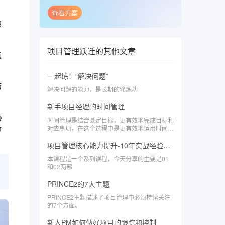
查看方案
识
项目管理跃迁
的其他文章
通
一起练！“解决问题”
历
解决问题的能力，是长期的修炼功
新手项目经理的时间管理
协
时间管理是结合既定目标，更有效地完成目标和
对应事项，在这个过程中是更有效地运用时间。
持
\x0d\x0a\x0d\x0a时间管理是在面对时间的流动
进行的自我管理，所以时间管理更确切地说是个
项目管理核心能力提升-10年实战经验沉淀（1和2）
人的精力管理。\x0d\x0a\x0d\x0a这才是时间管
本课程是一个系列课程，今天分享的主要是01
理的本质！
和02两部
PRINCE2的7大主题
PRINCE2主题描述了项目管理中必须持续关注
的7个方面。
新人PM如何做好项目的跟踪和控制