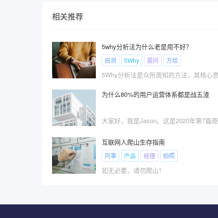
相关推荐
5why分析法为什么老是用不好？
自测
5Why
提问
方给
为什么80%的用户运营体系都是战五渣
互联网人爬山生存指南
同事
产品
经理
拍照
如无必要，请勿爬山！