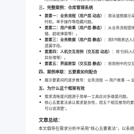
三、完整案例：仓库管理系统
要素一：业务流程（用户层·动态）
：用泳道图展示
时机、单手操作等隐藏问题。
要素二：用户故事（用户层·静态）
：从业务流程提
描、超收弹窗等）。
要素三：业务数据（用户层·静态）
：用ER图表达
遗漏字段。
要素四：人机交互用例（交互层·动态）
：将“扫码
异处理等）。
要素五：界面原型（交互层·静态）
：将用例中的交
四、案例串联：五要素如何配合
展示要素间的逐步推导：业务流程 → 用户故事 → 
五、为什么这个框架有效
需求清晰度问题源于用单一工具应对多维度问题。
核心五要素法承认需求复杂性，用五个相互推导的要
可以说清楚”。
文章总结：
本文倡导在需求分析中采用“核心五要素法”，以系