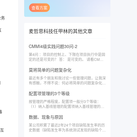
查看方案
业务
互
麦哲思科技任甲林
的其他文章
CMMI4级实践问题30问-2
第4问 ：项目的控制上、下限在项目执行中是固
定的还是可变的？ 答： 是可变的。 请看CMMI
模型QPM PA的SP2.2： 第1条子实践：Establis
h trial natural bounds for subprocesses having
莫将简单的问题复杂化
suitable historical performance data. 注意这里
最近有多个朋友和我讨论一些管理问题，让我深
提到的是trial 自然边界，即根据历史项目的数据
问
有感触，不得不说：何必将简单的问题复杂化
得
呢？ 项目管理属于一种工程学科，是基于实践
的，不是一种理论研究，不是基于数学推理的，
配置项管理的3个等级
可以采用一些理论去指导实践，但是没有必要张
按管理的严格程度，配置项一般分3个等级：
口新名词，闭口新名词，或者自创一些别人不懂
（1）纳入基线管理的配置项纳入基线管理的配
的概念，故弄玄虚。比如，最近有朋友问我：
格
置项是指变化时要走严格变更手续的配置项，需
（1）在项目管理中如何采用趋势外推法做项目
要做变更申请，要审批。审批一般分2种严格程
数据、现象与原因
预测？ 我花费了一些口舌去给朋友介绍什么叫
度：i) 项目经理或分CCB审批就可以，一般是局
趋势外推法，趋势外推法可
某公司积累了最近2年24个项目缺陷发生率的历
部的小的变更。ii）变更控制委员会（CCB）审
交互
史数据（缺陷发生率为系统测试发现的缺陷个数
批纳入基线前，一般要经过评审或测试（称为验
除以开发的工作量），如下表所示： 对上述
证）和质量保证。(2) 没有纳入基线但是也不能