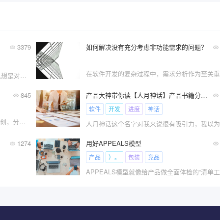
3379
如何解决没有充分考虑非功能需求的问题？
5Why分析法是众所周知的方法，其核心思想是对问题反复提问“为什么”，直到找到问题的根本原因。虽然听起来这个
845
产品大神带你读【人月神话】产品书籍分享 第一期
软件
开发
进度
神话
大家好，我是Jason。这是2020年第7篇原创，分类产品运营。本文共2800字2图，预计阅读时间8分钟以下
1274
用好APPEALS模型
产品
）。
包装
竞品