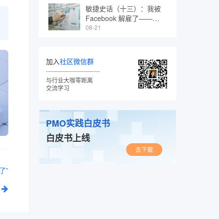
敏捷史话（十三）：我被
Facebook 解雇了——
Kent Beck
08-21
加入
社区微信群
与行业大咖零距离
交流学习
PMO实践白皮书
白皮书上线
去下载
了”