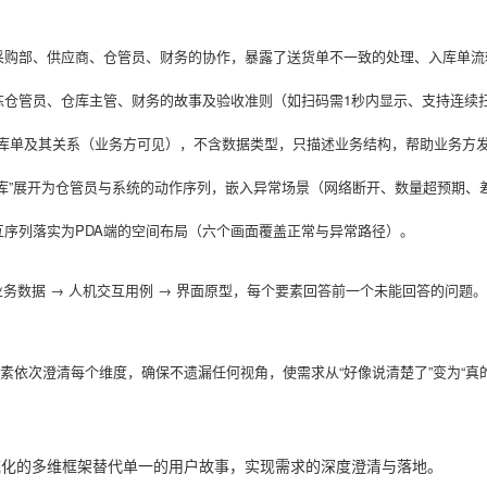
采购部、供应商、仓管员、财务的协作，暴露了送货单不一致的处理、入库单流
炼仓管员、仓库主管、财务的故事及验收准则（如扫码需1秒内显示、支持连续
入库单及其关系（业务方可见），不含数据类型，只描述业务结构，帮助业务方
入库”展开为仓管员与系统的动作序列，嵌入异常场景（网络断开、数量超预期、
互序列落实为PDA端的空间布局（六个画面覆盖正常与异常路径）。
业务数据 → 人机交互用例 → 界面原型，每个要素回答前一个未能回答的问题。
素依次澄清每个维度，确保不遗漏任何视角，使需求从“好像说清楚了”变为“真
统化的多维框架替代单一的用户故事，实现需求的深度澄清与落地。