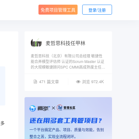
免费项目管理工具
登录/注册
麦哲思科技任甲林
麦哲思科技（北京）有限公司总经理 敏捷性
能合弄模型评估师 认证的Scrum Master 认证
的大规模敏捷顾问SPC CMMI高成熟度主任评
估师 COSMIC MPC,IAC 成员，中国分部主席
471 篇文章
浏览 972.4K
还在用多套工具管项目？
从多
一个平台搞定产品、项目、质量与效能，告别
整合之苦，实现全流程闭环。