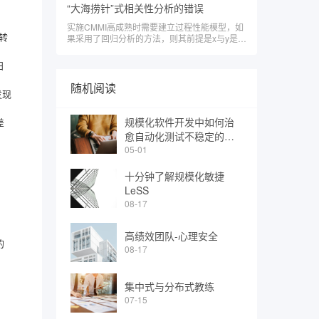
的历史数据，按年份画箱线图比较分析如下：
“大海捞针”式相关性分析的错误
随意变更的配置项，一般称为受控项这类配置项
针对上述的箱线图，是否可以下结论认为
不需要变更
实施CMMI高成熟时需要建立过程性能模型，如
2013年开发质量提升了，开发人员犯的错误就
转
果采用了回归分析的方法，则其前提是x与y是相
少了呢？ 其实未必。 如果对年份与项目
关的，首先要找到与y相关的x。而有的组织在寻
的开发方式做卡方分析，则有如下的结论：汇总
找与y相关的x时，采用了一种“大海捞针”式的建
统
扫
模方法，即罗列出来所有采集的度量元数据，指
定其中一个度量元作为y，然后在MINITAB中直
随机阅读
发现
接建立其他所有的度量元与该y的相关性分析矩
阵，从中选择出与该y相关的变量，再去尝试建
立回归方程。这种海选式建立回归方程的方法费
规模化软件开发中如何治
差
时费力
愈自动化测试不稳定的顽
疾？（上）
05-01
十分钟了解规模化敏捷
LeSS
08-17
高绩效团队-心理安全
的
08-17
集中式与分布式教练
07-15