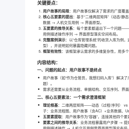
关键要点：
用户故事的局限
：用户故事仅解决了需求的广度覆
核心五要素的提出
：基于“二维两层矩阵”（动态/静态
数据 → 人机交互用例 → 界面原型。
五要素的推导关系
：每个要素都逼出下一个问题——业
用例描述操作序列 → 界面原型落实空间布局。
完整案例演示
：以“仓库管理系统”的收货入库为例，逐
型），并说明如何暴露隐藏问题。
框架有效性
：该框架承认需求的多维复杂性，用多个
内容结构：
一、问题的起点：用户故事不是终点
用户故事（如“作为仓管员，我想扫码入库”）解决
题）。
需求还需要从业务流程、单据结构、交互序列、界面
二、核心五要素法：一个需求澄清框架
理论根基
：二维两层矩阵——动态（过程/序列） vs
子：业务流程图、用户故事（含AC）+业务数据、Use
五要素提取
：用户故事作为“容器”，连接其他四个
要素之间的推导关系
：业务流程暴露用户步骤 → 提
用例描述操作 → 人机交互用例需界面原型落实布局