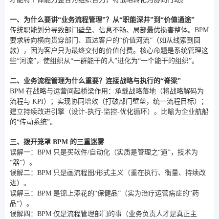
一、为什么要讲“业务流程管理”？从“职能深井”到“价值通途”
传统职能划分导致部门壁垒、信息不畅、局部最优损害整体。BPM
要求转向横向贯穿部门、直达客户的“价值河流”（如从线索到回
款），因为客户只为最终交付的价值付费。核心命题是系统管理这
些“河流”，使组织从“一群能干的人”进化为“一个能干的组织”。
二、业务流程管理为什么重要？连接战略与执行的“脊梁”
BPM 在战略与运营间起桥梁作用：承载战略落地（将战略解码为
流程与 KPI）；实现协同增效（打破部门壁垒，统一流程目标）；
建立持续改进引擎（设计-执行-监控-优化循环）。比喻为企业航船
的“传动系统”。
三、拨开笼罩 BPM 的三重迷雾
误解一：BPM 只是买软件/自动化（实质是管理之“道”，技术为
“器”）。
误解二：BPM 只是画流程图/形式主义（重在执行、衡量、持续改
进）。
误解三：BPM 是锦上添花的“保健品”（实为治疗运营病症的“药
品”）。
误解四：BPM 仅是流程管理部门的事（业务负责人才是真正主