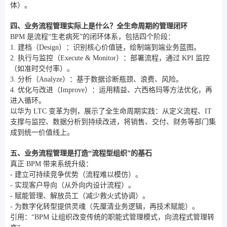
体）。
四、业务流程管理实际上是什么？全生命周期的管理闭环
BPM 是流程“生老病死”的闭环体系，包括四个阶段：
1. 建档（Design）：识别核心价值链，绘制端到端业务蓝图。
2. 执行与监控（Execute & Monitor）：部署流程，通过 KPI 监控
（如准时交付率）。
3. 分析（Analyze）：基于数据诊断瓶颈、浪费、风险。
4. 优化与改进（Improve）：运用精益、六西格玛等方法优化，再
进入循环。
以华为 LTC 变革为例，展示了全生命周期实践：从定义流程、IT
支撑与监控、数据分析到持续改进，将销售、交付、财务等部门集
成到统一价值线上。
五、业务流程管理是打造“流程型组织”的基石
真正 BPM 带来系统升级：
- 建立可持续竞争优势（流程难以模仿）。
- 实现客户导向（从外向内设计流程）。
- 赋能管理、解放员工（减少救火式协调）。
- 为数字化转型提供灵魂（先厘清业务逻辑，再技术赋能）。
引用：“BPM 让组织改变传统的职能式管理模式，向流程式管理转