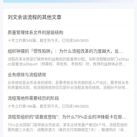
刘文余谈流程
的其他文章
质量管理体系文件的层级结构
十年之约第349篇，截至到今天，已完成349/3650
组织钟摆的「惯性陷阱」：为什么流程改革的力度越大，反弹越狠？
流程改革本质是打破原有利益格局的能量再分配。当新流程触动部门\x26qu
ot;能量池\x26quot;（预算权、审批权、考核权）时，既得利益群体必然通
过\x26quot;暗物质\x26quot;（非正式决策圈）进行反制。
业务绩效与流程绩效
业务绩效是业务本身的绩效，是要考核业务资源的投入产出比，要考核业务
的质量和风险，而流程绩效则仅仅是针对流程本身的绩效，流程好不好用，
流程能不能承载业务的需求，流程有没有风险，工具本身的性能，就是流程
绩效要考虑的事情，但工具不是业务。
流程落地所需要经历的阶段
十年之约第186篇，截至到今天，已完成186/3650.
流程型组织的"诺曼底登陆"：为什么73%企业的冲锋艇卡在部门墙的滩头？
73%企业因部门墙导致业务延误，某车企研发量产推迟9个月。流程型组织
需构建三大能力：战略穿透力（美的交付周期缩至7天）、敏捷响应（海尔
C2M周期降58%）、工程化能力（三一智能修复80%断点）。