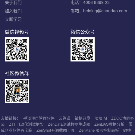
关于我们
电话：4006 8899 23
加入我们
邮箱：beining@chandao.com
立即学习
微信视频号
微信公众号
社区微信群
友情链接：
禅道项目管理软件
云禅道
敏捷开发
喧喧IM
ZDOO协同办
公
ZTF自动化测试框架
ZenData测试数据生成器
ZenDAS数据分析
渠
成企业软件百宝箱
ZenShot开源截图工具
ZenPanel服务控制面板
敏捷