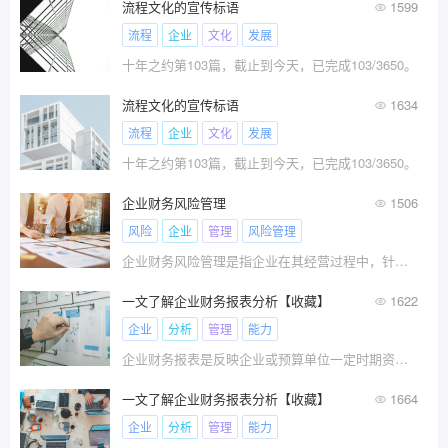
流程文化的宣传标语
1599
流程
企业
文化
发展
十年之约第103篇，截止到今天，已完成103/3650。
流程文化的宣传标语
1634
流程
企业
文化
发展
十年之约第103篇，截止到今天，已完成103/3650。
企业财务风险管理
1506
风险
企业
管理
风险管理
企业财务风险管理是指企业在其经营过程中，针对可能出现的财务风险进行识别、度量、分析和评价，并据此制定和实施相应
一文了解企业财务报表分析【收藏】
1622
企业
分析
管理
能力
企业财务报表是反映企业或预算单位一定时期资金、利润状况的会计报表。我国财务报表的种类、格式、编报要求，均由统一的会计制度作出规定，要求企业定期编报。
一文了解企业财务报表分析【收藏】
1664
企业
分析
管理
能力