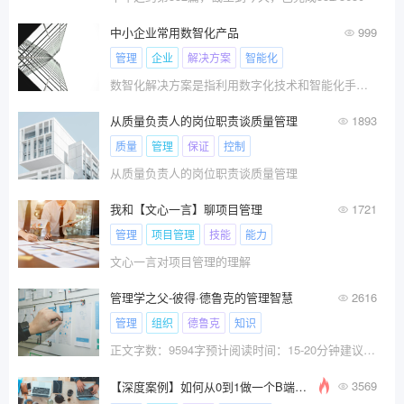
中小企业常用数智化产品
999
管理
企业
解决方案
智能化
数智化解决方案是指利用数字化技术和智能化手段，通过数据的收集、分析和处理，提升企业或组织的管理效率和决策水平，从而实现业务优化和创新的综合性解决方案。
从质量负责人的岗位职责谈质量管理
1893
质量
管理
保证
控制
从质量负责人的岗位职责谈质量管理
我和【文心一言】聊项目管理
1721
管理
项目管理
技能
能力
文心一言对项目管理的理解
管理学之父-彼得·德鲁克的管理智慧
2616
管理
组织
德鲁克
知识
正文字数：9594字预计阅读时间：15-20分钟建议收藏备用彼得·德鲁克，被誉为现代管理学的奠基
3569
【深度案例】如何从0到1做一个B端产品？