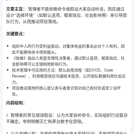
文章主旨：
管理者不能依赖命令或假设大家自动听话，而应通过
设计“选择环境”（如默认选项、框架效应、社会影响等）来引导团
队行为，从而推动项目落地。
关键要点：
组织中人的行为受利益驱动，对集体有益的事未必对个人有利，因
此不能期待命令得到服从。
《助推》指出人类是非理性决策者，通过默认选项、框架效应、社
会影响等可以无强制地影响行为。
技术管理中可应用的方法：默认启用流程（如CI/CD、Code
Review）、利用框架效应沟通技术投资、公开团队数据利用社会压
力。
项目推动落地的核心是让参与者意识到对自己有好处或至少没坏
处。
内容结构：
1. 管理者的常见错误假设：认为大家会听命令，实际组织行动复杂
不确定。举例明朝灭亡和茅台数字化受阻。
2. 三个关键认知：不是你觉得有价值大家就行动；不是领导说什么