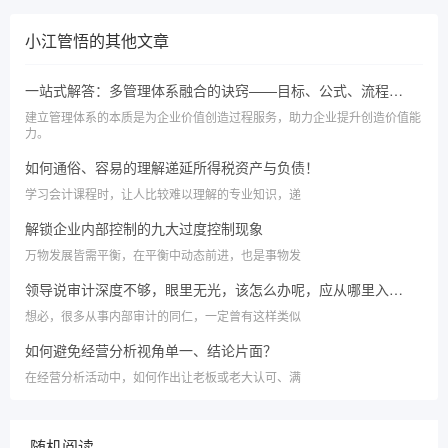
小江管悟
的其他文章
一站式解答：多管理体系融合的诀窍——目标、公式、流程与工具，一网打尽
建立管理体系的本质是为企业价值创造过程服务，助力企业提升创造价值能
力。
如何通俗、容易的理解递延所得税资产与负债！
学习会计课程时，让人比较难以理解的专业知识，递
解锁企业内部控制的九大过度控制现象
万物发展皆需平衡，在平衡中动态前进，也是事物发
领导说审计深度不够，眼里无光，该怎么办呢，应从哪里入手破局呢？
想必，很多从事内部审计的同仁，一定曾有这样类似
如何避免经营分析视角单一、结论片面？
在经营分析活动中，如何作出让老板或老大认可、满
随机阅读