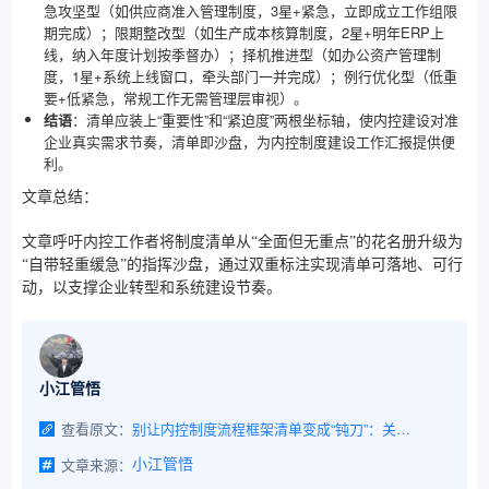
急攻坚型（如供应商准入管理制度，3星+紧急，立即成立工作组限
期完成）；限期整改型（如生产成本核算制度，2星+明年ERP上
线，纳入年度计划按季督办）；择机推进型（如办公资产管理制
度，1星+系统上线窗口，牵头部门一并完成）；例行优化型（低重
要+低紧急，常规工作无需管理层审视）。
结语
：清单应装上“重要性”和“紧迫度”两根坐标轴，使内控建设对准
企业真实需求节奏，清单即沙盘，为内控制度建设工作汇报提供便
利。
文章总结：
文章呼吁内控工作者将制度清单从“全面但无重点”的花名册升级为
“自带轻重缓急”的指挥沙盘，通过双重标注实现清单可落地、可行
动，以支撑企业转型和系统建设节奏。
小江管悟
查看原文：
别让内控制度流程框架清单变成“钝刀”：关键在于标注“轻重缓急”！
文章来源：
小江管悟