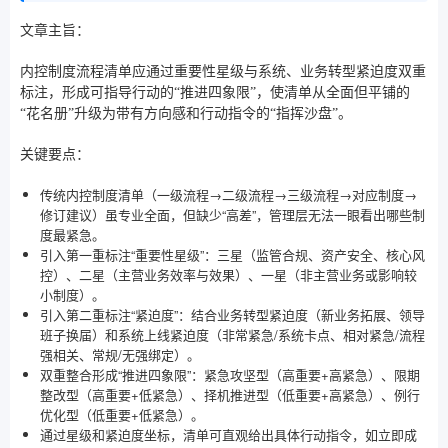
文章主旨：
内控制度流程清单应通过重要性星级与系统、业务转型紧迫度双重
标注，形成可指导行动的“推进四象限”，使清单从全面但平铺的
“花名册”升级为带有方向感和行动指令的“指挥沙盘”。
关键要点：
传统内控制度清单（一级流程→二级流程→三级流程→对应制度→
修订建议）虽专业全面，但缺少“高差”，管理层无法一眼看出哪些制
度最紧急。
引入第一重标注“重要性星级”：三星（监管合规、资产安全、核心风
控）、二星（主营业务效率与效果）、一星（非主营业务或影响较
小制度）。
引入第二重标注“紧迫度”：结合业务转型紧迫度（新业务拓展、领导
班子换届）和系统上线紧迫度（非常紧急/系统卡点、相对紧急/流程
强相关、常规/无强绑定）。
双重整合形成“推进四象限”：紧急攻坚型（高重要+高紧急）、限期
整改型（高重要+低紧急）、择机推进型（低重要+高紧急）、例行
优化型（低重要+低紧急）。
通过星级和紧迫度坐标，清单可直观给出具体行动指令，如立即成