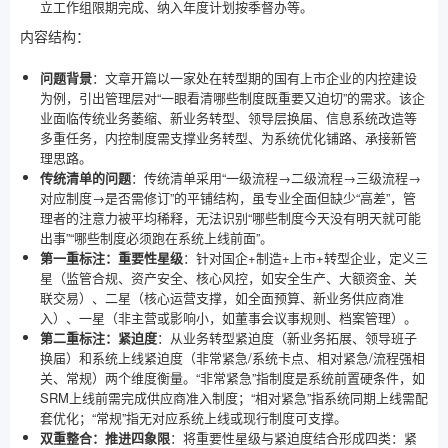
立工作组限期完成、纳入年度计划按季督办等。
内容结构：
问题背景
：文章开篇以一家处在转型期的国有上市企业的内控建设
为例，引出管理层对“一眼看清哪些制度既重要又迫切”的需求。该企
业面临传统业务萎缩、新业务转型、领导层换届、信息系统改造等
多重任务，内控制度需支撑业务转型、为系统优化铺路、承接新管
理思路。
传统清单的问题
：传统清单采用“一级流程→二级流程→三级流程→
对应制度→是否需修订”的平铺结构，虽专业全面但缺少“高差”，管
理者的注意力被平均稀释，无法识别“哪些制度今天没有明天就可能
出事”“哪些制度必须跑在系统上线前面”。
第一重标注：重要性星级
：针对国企+制造+上市+转型企业，定义三
星（监管合规、资产安全、核心风控，如安全生产、大额资金、关
联交易）、二星（核心运营支撑，如全面预算、新业务供应商准
入）、一星（非主营或影响小，如董事会议事规则、档案管理）。
第二重标注：紧迫度
：从业务转型紧迫度（新业务拓展、领导班子
换届）和系统上线紧迫度（非常紧急/系统卡点、相对紧急/流程强相
关、常规）两个维度衡量。“非常紧急”指制度是系统前置硬条件，如
SRM上线前需完成供应商准入制度；“相对紧急”指系统同期上线需配
套优化；“常规”指无对应系统上线或现行制度可支撑。
双重整合：推进四象限
：将重要性星级与紧迫度结合形成四类：紧