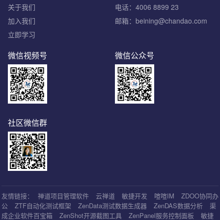
关于我们
电话：4006 8899 23
加入我们
邮箱：beining@chandao.com
立即学习
微信视频号
微信公众号
社区微信群
友情链接：
禅道项目管理软件
云禅道
敏捷开发
喧喧IM
ZDOO协同办
公
ZTF自动化测试框架
ZenData测试数据生成器
ZenDAS数据分析
渠
成企业软件百宝箱
ZenShot开源截图工具
ZenPanel服务控制面板
敏捷