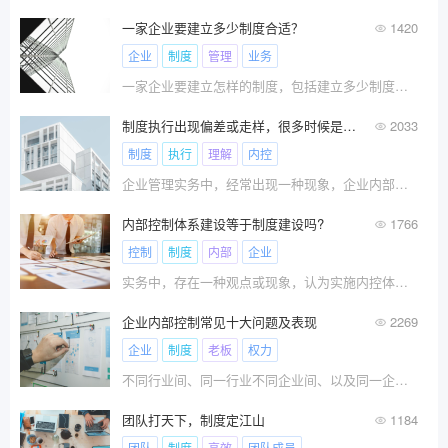
一家企业要建立多少制度合适？
1420
企业
制度
管理
业务
一家企业要建立怎样的制度，包括建立多少制度，以?
制度执行出现偏差或走样，很多时候是对制度规则的理解存在差异！
2033
制度
执行
理解
内控
企业管理实务中，经常出现一种现象，企业内部辛苦
内部控制体系建设等于制度建设吗?
1766
控制
制度
内部
企业
实务中，存在一种观点或现象，认为实施内控体系建?
企业内部控制常见十大问题及表现
2269
企业
制度
老板
权力
不同行业间、同一行业不同企业间、以及同一企业不同时期间，内部控制问题可能存在差异，虽各有各的差异，也存在很多共性。\x0d\x0a\x0d\x0a今天我为大家总结提炼十大内控问题，哪十大问题呢？\x0d\x0a\x0d\x0a一起来看看吧！
团队打天下，制度定江山
1184
团队
制度
高效
团队成员