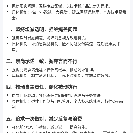
聚焦现实问题，深耕专业领域，以技术和产品进步为追求。
具体机制：推广“小改进，大奖励”，建立问题追踪库，举办技术复盘
会。
二、坚持坦诚透明，拒绝掩盖问题
强调及时暴露问题，将坏消息视为改进机会。
具体机制：坏消息奖励机制、匿名问题反馈渠道、定期健康度评
审。
三、崇尚承诺一致，摒弃言而不行
强调兑现承诺是建立信任的根本，推动闭环管理。
具体机制：制定清晰目标，目标追踪机制，实施承诺复盘。
四、推动自主责任，弱化被动执行
倡导自我驱动，强化责任导向的时间管理与任务推进。
具体机制：弹性工作制与目标管理、个人技术路线图、特性Owner
制。
五、追求一次做对，减少反复与浪费
强化前期设计与验证，减少返工，提高效能。
具体机制：推行“设计即代码”文化、代码评审机制、高覆盖率自动化