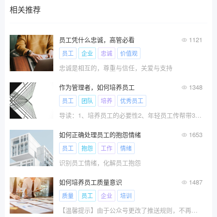
相关推荐
员工凭什么忠诚，高管必看
1121
员工
企业
忠诚
价值观
忠诚是相互的，尊重与信任，关爱与支持
作为管理者，如何培养员工
1348
员工
团队
培养
优秀员工
导读：1、培养员工的必要性2、年轻员工传帮带3、刺头员工，针对性带4、优秀员工，扶上马送一程 随着90后、0
如何正确处理员工的抱怨情绪
1653
员工
抱怨
工作
情绪
识别员工情绪，化解员工抱怨
如何培养员工质量意识
1487
质量
员工
企业
培训
【温馨提示】由于公众号更改了推送规则，不再按照?