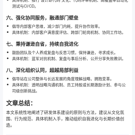
测试与CI/CD。
六、强化协同服务，融通部门壁垒
倡导内部客户思维，减少部门内耗，提升协作效率。
具体机制：内部客户满意度评估、跨部门轮岗机制、协同工作坊。
七、秉持谦逊自省，持续自我进化
鼓励团队及个人养成复盘与反思习惯，保持谦逊，寻求成长。
具体机制：蓝军对抗机制、复盘与事后分析、公开分享失败教训。
八、深化组织认同，超越局部利益
倡导站在公司整体与长远发展的角度理解战略，拥抱变革。
具体机制：透明战略沟通机制、员工持股或长期激励计划、参与公
司级创新挑战。
文章总结：
本文系统性地阐述了研发体系建设的原则与方法，建议从文化氛
围、行为规范、具体机制入手，推动组织自我进化与长期价值创
造。