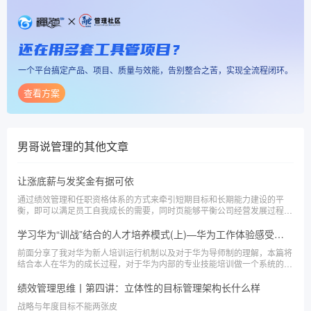
还在用多套工具管项目？
一个平台搞定产品、项目、质量与效能，告别整合之苦，实现全流程闭环。
查看方案
男哥说管理
的其他文章
让涨底薪与发奖金有据可依
通过绩效管理和任职资格体系的方式来牵引短期目标和长期能力建设的平
衡，即可以满足员工自我成长的需要，同时页能够平衡公司经营发展过程中
对于成本控制的需要
学习华为“训战”结合的人才培养模式(上)—华为工作体验感受分享系列 五
前面分享了我对华为新人培训运行机制以及对于华为导师制的理解，本篇将
结合本人在华为的成长过程，对于华为内部的专业技能培训做一个系统的梳
理，将重点介绍华为“训战”结合的培训应用模式，以及我对企业做内部培训
的经验和建议。
绩效管理思维丨第四讲：立体性的目标管理架构长什么样
战略与年度目标不能两张皮