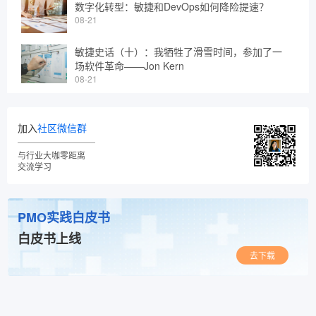
数字化转型：敏捷和DevOps如何降险提速？
08-21
敏捷史话（十）：我牺牲了滑雪时间，参加了一
场软件革命——Jon Kern
08-21
加入
社区微信群
与行业大咖零距离
交流学习
PMO实践白皮书
白皮书上线
去下载