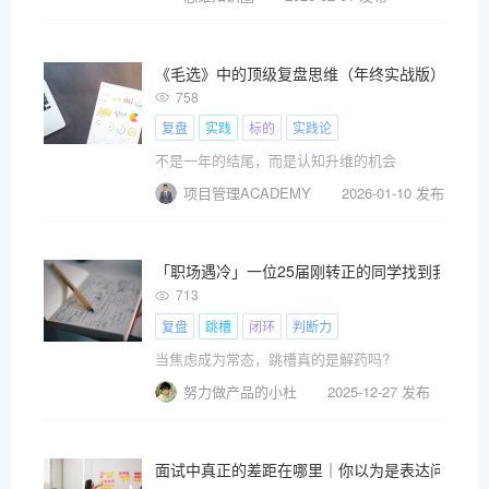
《毛选》中的顶级复盘思维（年终实战版）
758
复盘
实践
标的
实践论
不是一年的结尾，而是认知升维的机会
项目管理ACADEMY
2026-01-10 发布
「职场遇冷」一位25届刚转正的同学找到我，说
713
复盘
跳槽
闭环
判断力
当焦虑成为常态，跳槽真的是解药吗?
努力做产品的小杜
2025-12-27 发布
面试中真正的差距在哪里｜你以为是表达问题，