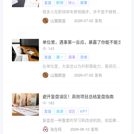
复盘
职场
核心
做事
很多人在职场常年原地踏步，并不是不够努力，而是只会埋头苦干，不懂高效精进。
山猫掘金
2026-07-02 发布
单位里，遇事第一反应，暴露了你能不能当领导
143
复盘
第一
遇事
思维
在单位里，大家总以为升职靠能力、靠资历、靠背景，其实真正拉开人与人差距的，往往是一件小事 —— 遇事时的第一反
山猫掘金
2026-07-02 发布
避开复盘误区！高效项目总结复盘指南
185
复盘
改进
误区
KPT
复盘是一种重要的学习和改进机制，但如果陷入误区，复盘的效果将大打折扣。
张在旺
2026-06-12 发布