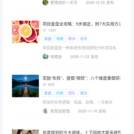
管理进阶一天天
2025-12-25 发布
项目复盘全攻略：5步搞定，附7大实用方法与工
1597
复盘
措施
教训
目中
项目复盘是一种系统性地回顾和分析项目执行过程中?
徐精进
2025-11-23 发布
奖励“失败”、提倡“揭短”：八个维度重塑研发团
828
复盘
机制
团队
做法
研发的生存逻辑：坦诚、自律、一次做对
男哥说管理
2025-11-16 发布
年度规划的五大顽疾，上下同欲才能系统性破局