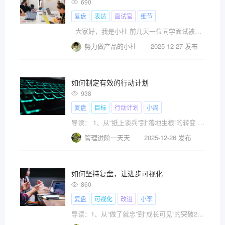
690
复盘
表达
面试官
细节
大家好，我是小杜 前几天一位同学面试被拒后来找
努力做产品的小杜
2025-12-27 发布
如何制定有效的行动计划
938
复盘
目标
行动计划
小周
导读： 1、从“纸上谈兵”到“落地生根”的转变 2、
管理进阶一天天
2025-12-26 发布
如何坚持复盘，让进步可视化
860
复盘
可视化
改进
小李
导读：1、从“做了就忘”到“成长可见”的突破2、让进步可视化的3个关键认知3、让进步可视化的“四步养成法” 不