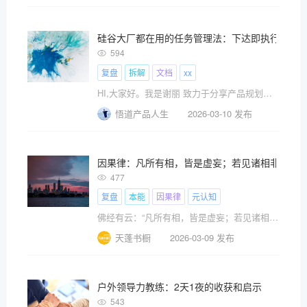
硅谷大厂都在用的任务管理法：下达即执行，交
594
复盘
拆解
文档
xx
HI,大家好。我是谢丽 致力于分享产品规划与设计、
悟道产品人生
2026-03-10 发布
因果律：凡所有相，皆是虚妄；若见诸相非相，
477
复盘
本能
因果律
元认知
佛经有云：“凡所有相，皆是虚妄；若见诸相非相，即见如来”，其实这这世间万物的根本规律，逃不过因果律，而所看到的一切都是因缘和合而生、因缘和合而灭。
天蓬书橱
2026-03-09 发布
户外领导力教练：2天1夜的收获和启示
543