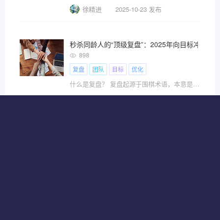
徐精进
2025-10-23 发布
秒杀同龄人的“顶级复盘”：2025年向目标冲刺
898
复盘
团队
目标
优化
什么是复盘？ 复盘起源于围棋术语，本意是对弈者在
思维知识圈
2025-10-20 发布
如何提升决策力：掌控人生的关键密码
1076
复盘
信息
思维
情绪
导读： 1、 了解决策的本质 ?
管理进阶一天天
2025-08-02 发布