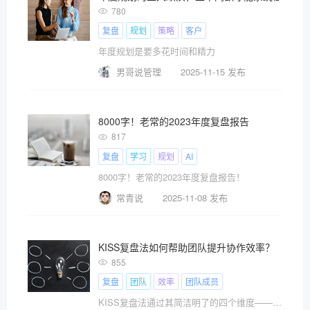
780
复盘
规划
策略
客户
年度规划是要多花时间和精力
男哥说管理
2025-11-15 发布
8000字！老常的2023年度复盘报告
817
复盘
学习
规划
AI
8000字！老常的2023年度复盘报告！
常青说
2025-11-08 发布
KISS复盘法如何帮助团队提升协作效率？
855
复盘
团队
效率
团队成员
KISS复盘法通过其简洁明了的四个维度——Keep（保持??