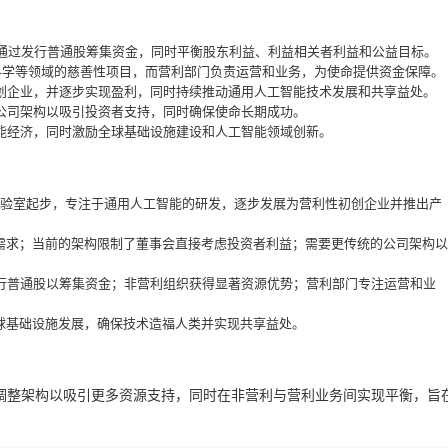
），通过发行普通股筹集资金，同时平衡股东利益、利益相关者利益和公益目标。
科学等领域的慈善性项目，而营利部门负责运营和业务，为使命提供资金保障。
家初创企业，并逐步实现盈利，同时持续推动通用人工智能技术发展和共享益处。
的公司架构以吸引投资者支持，同时确保使命长期成功。
智能经济，同时激励全球基础设施建设和人工智能领域创新。
研究实验室起步，专注于通用人工智能的研发，逐步发展为营利性初创企业并推出产
需求；当前的架构限制了董事会直接考虑投资者利益；需要更传统的公司架构以
行普通股以筹集资金；非营利组织获得显著资源优势；营利部门专注运营和业
球基础设施发展，确保技术造福人类并实现共享益处。
通过调整架构以吸引更多资源支持，同时在非营利与营利业务间实现平衡，旨