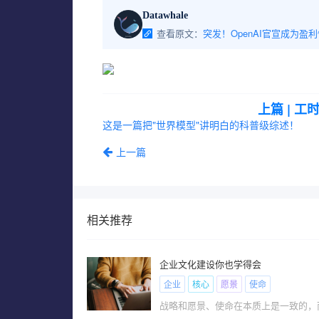
Datawhale
查看原文：
突发！OpenAI官宣成为盈
上篇 | 
这是一篇把"世界模型"讲明白的科普级综述！
上一篇
相关推荐
企业文化建设你也学得会
企业
核心
愿景
使命