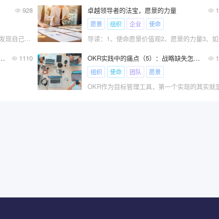
928
​卓越领导者的法宝，愿景的力量
1
愿景
组织
企业
使命
导读：1、行动终极动力来自使命感2、发现自己的使??
导读：
著特征：让别人改进的同时，也不断在改进自己
1110
OKR实践中的痛点（5）：战略缺失怎么玩OKR？
1
组织
使命
团队
愿景