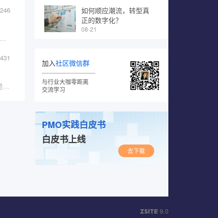
246
如何顺应潮流，转型真
正的数字化？
08-21
1、使命愿景价值观2、愿景的力量3、如何确定?
431
加入
社区微信群
与行业大咖零距离
OKR作为目标管理工具，第一个实现的其实就是战略落地。OKR的背后还需要关注人的能动性，组织的使命和愿景是组织成员能动性的​根源。只有组织的使命和愿景和个人相匹配了，员工才有极大的归属和动力去​往前冲。
交流学习
PMO实践白皮书
白皮书上线
去下载
9.0