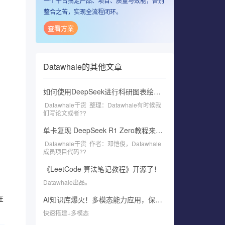
一个平台搞定产品、项目、质量与效能，告别
整合之苦，实现全流程闭环。
查看方案
Datawhale
的其他文章
如何使用DeepSeek进行科研图表绘制？
Datawhale干货 整理：Datawhale有时候我
们写论文或者??
单卡复现 DeepSeek R1 Zero教程来了！
Datawhale干货 作者：邓恺俊，Datawhale
成员项目代码??
《LeetCode 算法笔记教程》开源了！
Datawhale出品。
AI知识库爆火！多模态能力应用，保姆级教程来了！
在
快速搭建+多模态