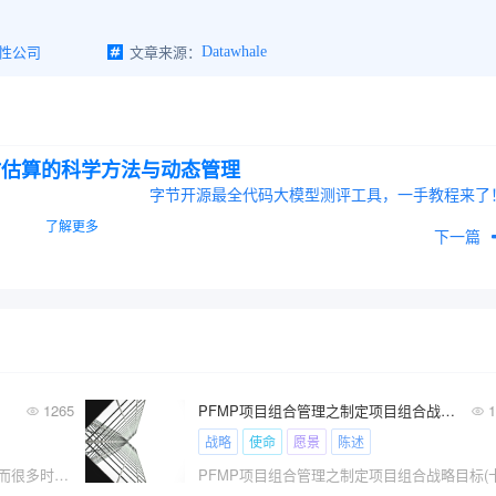
利性公司
文章来源：
Datawhale
工时估算的科学方法与动态管理
字节开源最全代码大模型测评工具，一手教程来了
了解更多
下一篇
1265
PFMP项目组合管理之制定项目组合战略目标(十二)
1
战略
使命
愿景
陈述
战略和愿景、使命在本质上是一致的，而很多时候企业较大的问题就是战略目标局限当下，甚至企业战略和企业的愿景是不一致的。可以这么说“企业的愿景代表了老板的诗与远方的信念，而战略是老板妥协于当下的一种苟且的目标”。战略与愿景两张皮。