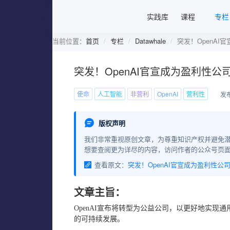
实践库
课程
专栏
当前位置：
首页
专栏
Datawhale
突发！OpenAI
突发！OpenAI官宣成为盈利性公
使命
人工智能
非营利
OpenAI
营利性
发布
版权声明
我们非常重视原创文章，为尊重知识产权并避免
想要查阅更为详尽的内容，访问作者的公众号页
查看原文：
突发！OpenAI官宣成为盈利性公
文章主旨：
OpenAI宣布将转型为公益公司，以更好地实现
的可持续发展。