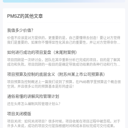
PMSZ
的其他文章
我值多少价值？
价值不应该是对方提供的，更重要的是，自己要懂得去创造！要让对方觉得
我们是重要的，如果你不懂得显性化其自己的重要性，并让对方觉得非你不
可。
如何进行成功的项目复盘（末尾附案例）
项目回顾是一次研讨会，团队在其中重新分析已完成的项目，目的是了解其
成功和失败。项目回顾的一般目的是确定导致成功结果的各种行动和行为，
以便你可以在未来的项目中复制它们。它们还可以帮助揭示任何最终失败背
后的原因，以确保它们不再重复。
项目预算及控制的底层含义（附苏州某上市公司预算表）
项目预算及控制概述上一篇我们说到了预算，在PMB教学里预算这个概念很
空洞，并且很多公司的预算基本是形同虚设！
通俗易懂的讲解风险管理计划
还在头疼怎么编制风险管理计划么？
项目关闭模版
项目关闭：如何关闭项目？很多时候，项目收尾在项目过程中被忽视。对于
许多人来说，成功的项目交付是指根据时间和成本目标完成可交付成果。