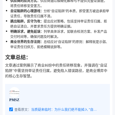
供应商的应对方式：
供应商通过模糊化解释与不提供完整证据链，
将责任转移至受害方。
自证陷阱的心理游戏：
分析“自证陷阱”的本质，即受害方被迫承担举
证责任，导致责任归属不清。
跳出陷阱，反守为攻：
提出应对策略，包括坚持举证责任归属、拒
绝自证清白，并要求责任方提供明确证据。
明确诉求，避免延误：
列举具体诉求，如联合检测方案、补发产品
交付时间等，确保问题及时解决。
商业世界的生存法则：
总结应对“自证陷阱”的原则：解释就是示弱、
举证责任归供方、拒绝模糊说辞等。
文章总结：
文章通过案例展示了商业纠纷中的责任转移现象，并强调在“自证
陷阱”中需坚持举证责任归属，避免陷入错误路径，是商业博弈中
的核心生存智慧。
PMSZ
查看原文：
当质疑来临时：为什么我们绝不能掉入 "自证陷阱" 的深渊？