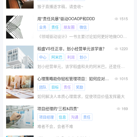
猴子直播逐字稿，请查收~
用"责任风暴"驱动OOADP和DDD
1515
业务
责任
朋友圈
微信
《领域驱动设计》一书主要讨论如何更好地做OOD。但OOD之前的OOA和需求工作流，甚至包括OOD如何落地，Evans在书中并没有讲。如果仅读这本书，而没有掌握OOAD整套的方法，是无法将DDD落地的。本文试图弥补这个空白。
稻盛VS任正非，划小经营单元该学谁？
1220
中心
阿米巴
利润
划小
划小经营单元，该学稻盛和夫的阿米巴，还是任正非的责任中心？
心理策略助你轻松管理项目：如何应对责任分散与团队动力不足？
1015
团队
目标
责任
奖励
如何解决人本质心理需求，促使项目价值发挥最大
项目经理的“三权&四责”
169
项目经理
信息
沟通
责任
难者不会，会者不难