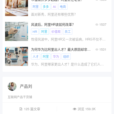
阿里
多多
AI
电商
面对新秀，阿里还有哪些优势？
风波后，阿里HR该如何改革？
1537
HR
阿里
价值观
员工
性侵风波中，阿里HR又一次被诟病，HRG不仅不解决问题，还反过来警告被侵害的女员工。阿里CHO童文红也工作失
为何华为比阿里出人才？最大原因却非培养
1531
人才
阿里
华为
组织
华为、阿里哪家更出人才？是什么造成了它们人才产出的差异？
产品刘
互联网产品干货铺
125 篇文章
浏览 159.3K