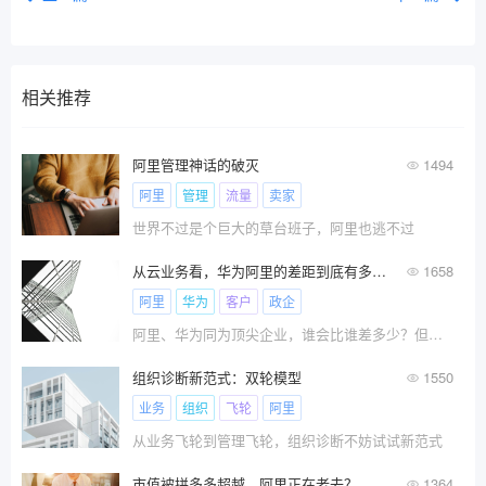
相关推荐
阿里管理神话的破灭
1494
阿里
管理
流量
卖家
世界不过是个巨大的草台班子，阿里也逃不过
从云业务看，华为阿里的差距到底有多大？
1658
阿里
华为
客户
政企
阿里、华为同为顶尖企业，谁会比谁差多少？但事实是，差距还不小。阿里该如何奋起直追？
组织诊断新范式：双轮模型
1550
业务
组织
飞轮
阿里
从业务飞轮到管理飞轮，组织诊断不妨试试新范式
市值被拼多多超越，阿里正在老去？
1364