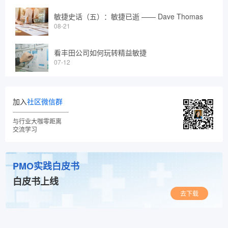
敏捷史话（五）：敏捷已逝 —— Dave Thomas
08-21
看丰田公司如何玩转精益敏捷
07-12
加入
社区微信群
与行业大咖零距离
交流学习
PMO实践白皮书
白皮书上线
去下载