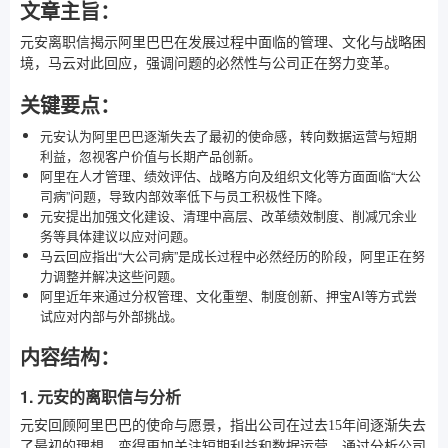
文章主旨：
元安离职信揭示阿里巴巴在发展过程中面临的管理、文化与战略困
境，马云对此回应，强调问题的必然性与公司正在努力变革。
关键要点：
元安认为阿里巴巴逐渐失去了最初的使命感，转向数据运营与短期
利益，忽视客户价值与长期产品创新。
阿里在人才管理、绩效评估、战略方向及组织文化等方面面临“大公
司病”问题，导致内部效率低下与员工积极性下降。
元安提出加强文化建设、清理中高层、改革绩效制度、削减冗余业
务等具体建议以应对问题。
马云回应指出“大公司病”是成长过程中必然经历的阶段，阿里正在努
力调整并解决这些问题。
阿里近年来通过分权管理、文化重塑、制度创新、押宝AI等方式尝
试应对内部与外部挑战。
内容结构：
1. 元安的离职信与分析
元安回顾阿里巴巴的使命与愿景，指出公司在过去15年间逐渐失去
了最初的理想，变得更加关注短期利益和数据运营。通过分析公司