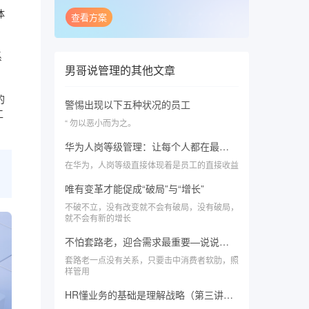
体
查看方案
系
男哥说管理
的其他文章
的
警惕出现以下五种状况的员工
工
‍‍“ 勿以恶小而为之。
华为人岗等级管理：让每个人都在最佳时间、最佳角色做出最佳贡献，组织给出最合适的确定
在华为，人岗等级直接体现着是员工的直接收益
唯有变革才能促成“破局”与“增长”
不破不立，没有改变就不会有破局，没有破局，
就不会有新的增长
不怕套路老，迎合需求最重要—说说某餐饮品牌优惠卡
套路老一点没有关系，只要击中消费者软肋，照
样管用
HR懂业务的基础是理解战略（第三讲）丨卓越HR从懂战略解码开始