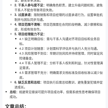
证，避免草率决策。
2. 干系人参与度不足：
明确角色职责，建立升级问题机制，避免
干系人不配合导致项目失败。
3. 过度承诺：
限制销售和项目经理的过度承诺行为，设置审批机
制并与团队同步沟通。
4. 项目范围不清晰：
项目范围需在合同阶段明确，减少摩擦和扯
皮，形成有效合作。
5. 项目经理能力不足：
4.1 缺乏明确目标：需与干系人沟通对齐项目目标和业务目
标。
4.2 项目计划随意：计划需科学评估并与执行人充分沟通。
4.3 风险管理不到位：早期识别风险并持续管理，同时留足风
险储备金。
4.4 干系人管理不足：分析干系人权利和利益，针对性管理满
足需求。
4.5 需求管理不充分：明确需求文档标准及验收标准以减少扯
皮。
6. 缺乏反思和总结：
项目执行后需总结教训，避免重复犯错并促
进成长。
总结：
规避常见错误可提升项目成功率，但需系统性思考确保项目
成功。
文章总结：