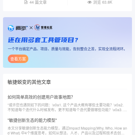
44 篇文章
浏览 63.8K
还在用多套工具管项目？
一个平台搞定产品、项目、质量与效能，告别整合之苦，实现全流程闭环。
查看方案
敏捷蜕变
的其他文章
如何简单高效的创建用户故事地图？
“或许您也遇到如下的问题：\x0a1. 这个产品大概有哪些主要功能？\x0a2.
不知道每个迭代什么时候发布，更不知道每个迭代要做哪些功能？\x0a3. 某
个功能能给客户带来什么好处？\x0a相信读完这篇文章之后可以回答这些问
题”
"敏捷创新生态的能力模型"
本文分享敏捷创新生态能力模型，通过Impact Mapping(Why, Who, How an
d What) 中4个维度思考，如何从想法、人才、产品以及过程和技术去创