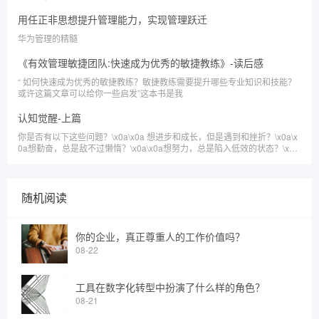
新，并思考组织中各个角色的影响和价值。
用任正非思想提升管理能力，实现管理跃迁
华为管理的精髓
《有效管理敏捷团队:快速成为优秀的敏捷教练》-读后感
“ 如何快速成为优秀的敏捷教练？敏捷教练需要提升哪些专业知识和技能？
或许这篇文章可以给你一些启发”这本书是我
认知觉醒-上篇
你是否有以下这些问题？\x0a\x0a 想进步和成长，但是遇到和挫折？\x0a\x
0a想勤奋，总是敌不过懒惰？\x0a\x0a想努力，总是陷入低效的状态？\x0a
\x0a想精进，面前总是弯路不断？\x0a\x0a读了很多书，都忘了？
随机阅读
你的企业，真正尊重人的工作价值吗？
08-22
工具在数字化转型中扮演了什么样的角色？
08-21