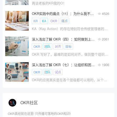
再谈老板的KR我的O！
OKR实践中的痛点（11）：为什么我不推荐OKR中使用KA（Key Action）？
4526
KR
KA
OKR
痛点
KA（Key Action）的存在特别符合传统管理者的思维方式，也让团队有了关注点，但是在OKR环境下，KA的存在是百害而无一利的。
深入浅出了解 OKR（四）：如何做到上下同欲和组织协同
2061
OKR
团队
对齐
目标
OKR 写好了，最难的是如何对齐，做到整个组织内的上下同欲和协同，这个才是 OKR 非常有杀伤力的一点。
深入浅出了解 OKR（七）：让组织和团队使用OKR
1906
OKR
团队
试点
OKR的应用其实是在各个层级都可以用的，从个人的尝试，团队级的使用，到部门层级或者组织层级都是可以的，并没有什么严格的限定和顺序。如何在一个公司和团队导入OKR呢？
OKR社区
OKR真经就在这里! 只传播可落地的OKR知识!