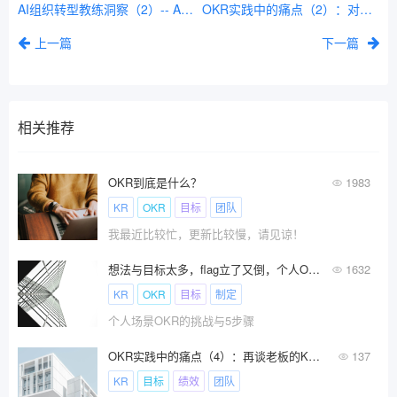
AI组织转型教练洞察（2）-- AI重塑人才版图：跨越鸿沟，迎接组织与地域的新生
OKR实践中的痛点（2）：对不qi，对不qi
上一篇
下一篇
相关推荐
OKR到底是什么？
1983
KR
OKR
目标
团队
我最近比较忙，更新比较慢，请见谅！
想法与目标太多，flag立了又倒，个人OKR有用吗？
1632
KR
OKR
目标
制定
个人场景OKR的挑战与5步骤
OKR实践中的痛点（4）：再谈老板的KR我的O
137
KR
目标
绩效
团队