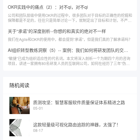
OKR实践中的痛点（2）：对不qi，对不qi
公司和团队层级中使用OKR的过程中，很多团队对于目标的正确性的挖掘和
保障都是不足的，往往只是简单讨论一下，就制定出了目标和计划，不严谨
也不正式，这样的目标价值并不足以保证OKR的效果最大化。
关于“承诺”的深度剖析--你想的和真实的绝对不一样
我们在Agile和OKR的使用中，都会提到“承诺”，但是我们真的了解承诺吗？
AI组织转型教练洞察（5）-- 案例：我们如何将研发团队的交付速度提升三倍
“敏捷”已成为组织适应性的代名词。本文将深入剖析一个为期四个月的咨询
项目，讲述一家拥有80名研发人员的互联网公司，如何在经历了三年“伪敏
捷”的阵痛后，通过“重构敏捷框架”与“深度AI赋能”的双轮驱动，实现了根本
性的组织变革。
随机阅读
质测攻坚：智慧客服软件质量保证体系精进之路
05-01
这款轻量级可视化路由追踪的神器，太强了！
08-17