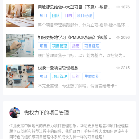
用敏捷思维做中大型项目（下篇）-敏捷项目管理实践（1）
1876
项目
团队
目的
项目经理
整个项目管理实践部分，分为立项-启动-版本循环-适应变更-迭代循环-收尾。因为内容量很大，所以本文主要介绍立项和启动两个部分。
如何更好地学习《PMBOK指南》第6版和第7版
2096
项目
项目管理
指南
项目经理
项目管理聚焦于目标，以计划为基准，以控制为手段，以沟通为保证，最大限度地利用内外资源，以期达成项目成果。项目管理不仅是一种先进的管理技术，更是一种系统管理的思维方式！
浅谈一些项目管理概念
2215
项目
项目管理
目的
生命周期
不完全整理，你还想了解啥，请留言给老卡~
微权力下的项目管理
传播更接中国地气的微权力项目管理思想，帮助更多管理者和项目经理摆
脱企业创新和转型过程中的困惑，我们致力于手把手教大家如何建设有中
国特色的组织级项目管理体系和成长为神一样的项目经理！