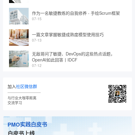
作为一名敏捷教练的自我修养 - 手绘Scrum框架
07-15
一篇文章掌握敏捷成熟度模型使用技巧
07-13
无敌哥问了敏捷、DevOps的这些热点话题，
OpenAI如此回答丨IDCF
07-12
加入
社区微信群
与行业大咖零距离
交流学习
PMO实践白皮书
白皮书上线